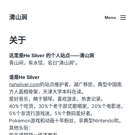
清山涧
Menu
关于
这里是He Silver 的个人站点——清山涧
青山间，有水恬，名曰“清山涧”。
谁是He Silver
hshsilver.com
的站点维护者，湖广移民，典型中国南
方人面相骨架，天津大学本科在读。
爱好音乐，精于钢琴。喜欢游走，热衷记录。
40%个吃货，30%个老干部式歌唱家，20%个电影迷，
5%个非流行游戏迷。5%个数码爱好者。
Pokemon游戏和动画十年粉丝，非典型Nintendo吹。
其他头衔：