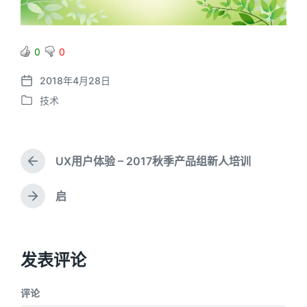
0
0
2018年4月28日
P
技术
o
P
s
o
t
s
d
t
a
UX用户体验 – 2017秋季产品组新人培训
e
P
t
d
r
e
i
e
启
N
v
n
e
i
x
o
t
u
发表评论
p
s
o
p
s
o
评论
t
s