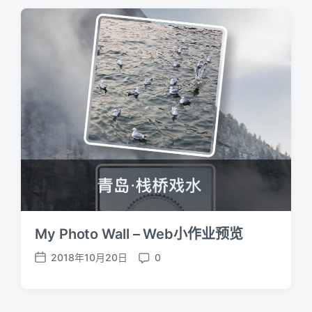
t
m
d
e
a
n
t
t
e
s
My Photo Wall – Web小作业预览
2018年10月20日
0
P
C
o
o
s
m
t
m