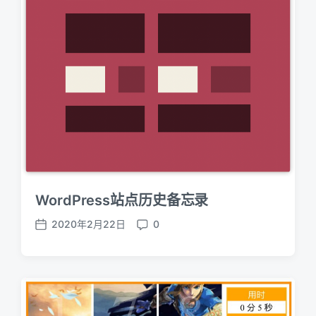
WordPress站点历史备忘录
2020年2月22日
0
P
C
o
o
s
m
t
m
d
e
a
n