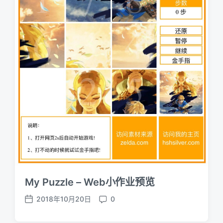
t
t
e
s
My Puzzle – Web小作业预览
2018年10月20日
0
P
C
o
o