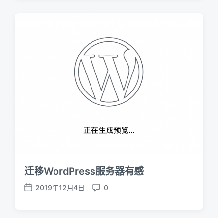
s
m
t
m
d
e
a
n
t
t
e
s
迁移WordPress服务器有感
2019年12月4日
0
P
C
o
o
s
m